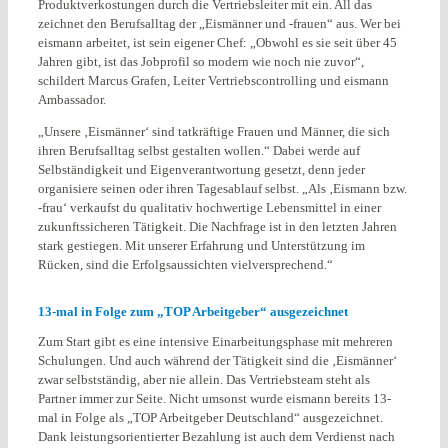
Produktverkostungen durch die Vertriebsleiter mit ein. All das
zeichnet den Berufsalltag der „Eismänner und -frauen“ aus. Wer bei
eismann arbeitet, ist sein eigener Chef: „Obwohl es sie seit über 45
Jahren gibt, ist das Jobprofil so modern wie noch nie zuvor“,
schildert Marcus Grafen, Leiter Vertriebscontrolling und eismann
Ambassador.
„Unsere ‚Eismänner‘ sind tatkräftige Frauen und Männer, die sich
ihren Berufsalltag selbst gestalten wollen.“ Dabei werde auf
Selbständigkeit und Eigenverantwortung gesetzt, denn jeder
organisiere seinen oder ihren Tagesablauf selbst. „Als ‚Eismann bzw.
-frau‘ verkaufst du qualitativ hochwertige Lebensmittel in einer
zukunftssicheren Tätigkeit. Die Nachfrage ist in den letzten Jahren
stark gestiegen. Mit unserer Erfahrung und Unterstützung im
Rücken, sind die Erfolgsaussichten vielversprechend.“
13-mal in Folge zum „TOP Arbeitgeber“ ausgezeichnet
Zum Start gibt es eine intensive Einarbeitungsphase mit mehreren
Schulungen. Und auch während der Tätigkeit sind die ‚Eismänner‘
zwar selbstständig, aber nie allein. Das Vertriebsteam steht als
Partner immer zur Seite. Nicht umsonst wurde eismann bereits 13-
mal in Folge als „TOP Arbeitgeber Deutschland“ ausgezeichnet.
Dank leistungsorientierter Bezahlung ist auch dem Verdienst nach