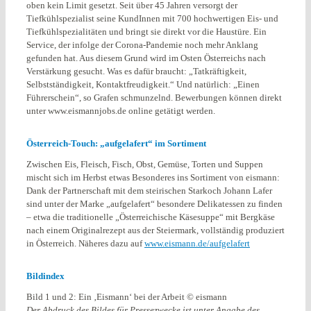
oben kein Limit gesetzt. Seit über 45 Jahren versorgt der
Tiefkühlspezialist seine KundInnen mit 700 hochwertigen Eis- und
Tiefkühlspezialitäten und bringt sie direkt vor die Haustüre. Ein
Service, der infolge der Corona-Pandemie noch mehr Anklang
gefunden hat. Aus diesem Grund wird im Osten Österreichs nach
Verstärkung gesucht. Was es dafür braucht: „Tatkräftigkeit,
Selbstständigkeit, Kontaktfreudigkeit.“ Und natürlich: „Einen
Führerschein“, so Grafen schmunzelnd. Bewerbungen können direkt
unter www.eismannjobs.de online getätigt werden.
Österreich-Touch: „aufgelafert“ im Sortiment
Zwischen Eis, Fleisch, Fisch, Obst, Gemüse, Torten und Suppen
mischt sich im Herbst etwas Besonderes ins Sortiment von eismann:
Dank der Partnerschaft mit dem steirischen Starkoch Johann Lafer
sind unter der Marke „aufgelafert“ besondere Delikatessen zu finden
– etwa die traditionelle „Österreichische Käsesuppe“ mit Bergkäse
nach einem Originalrezept aus der Steiermark, vollständig produziert
in Österreich. Näheres dazu auf
www.eismann.de/aufgelafert
Bildindex
Bild 1 und 2: Ein ‚Eismann‘ bei der Arbeit © eismann
Der Abdruck des Bildes für Pressezwecke ist unter Angabe des