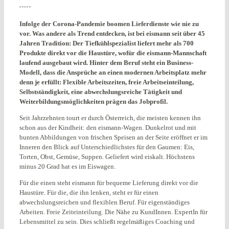
Infolge der Corona-Pandemie boomen Lieferdienste wie nie zu
vor. Was andere
als Trend entdecken, ist bei eismann seit über 45
Jahren Tradition: Der Tiefkühlspezialist liefert mehr als
700
Produkte direkt vor die Haustüre, wofür die eismann-Mannschaft
laufend ausgebaut wird. Hinter dem
Beruf steht ein Business-
Modell, dass die Ansprüche an einen modernen Arbeitsplatz mehr
denn je erfüllt:
Flexible Arbeitszeiten, freie Arbeitseinteilung,
Selbstständigkeit, eine abwechslungsreiche Tätigkeit und
Weiterbildungsmöglichkeiten prägen das Jobprofil.
Seit Jahrzehnten tourt er durch Österreich, die meisten kennen ihn
schon aus der Kindheit: den eismann-Wagen. Dunkelrot und mit
bunten Abbildungen von frischen Speisen an der Seite eröffnet er im
Inneren den Blick auf Unterschiedlichstes für den Gaumen: Eis,
Torten, Obst, Gemüse, Suppen. Geliefert wird eiskalt. Höchstens
minus 20 Grad hat es im Eiswagen.
Für die einen steht eismann für bequeme Lieferung direkt vor die
Haustüre. Für die, die ihn lenken, steht er für einen
abwechslungsreichen und flexiblen Beruf. Für eigenständiges
Arbeiten. Freie Zeiteinteilung. Die Nähe zu KundInnen. ExpertIn für
Lebensmittel zu sein. Dies schließt regelmäßiges Coaching und