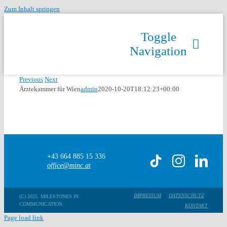
Zum Inhalt springen
Toggle
Navigation
Previous
Next
Ärztekammer für Wien
admin
2020-10-20T18:12:23+00:00
+43 664 885 15 336
office@minc.at
IMPRESSUM
DATENSCHUTZ
(C) 2025. MILESTONES IN
COMMUNICATION
KONTAKT
Page load link