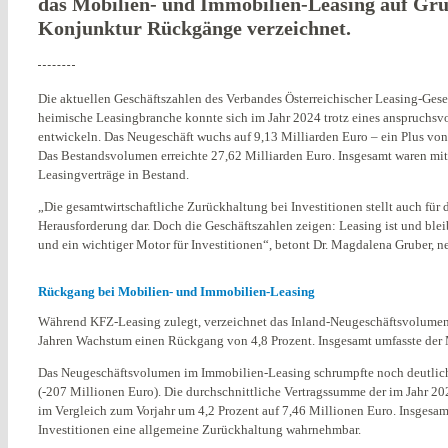
das Mobilien- und Immobilien-Leasing auf Gr
Konjunktur Rückgänge verzeichnet.
Die aktuellen Geschäftszahlen des Verbandes Österreichischer Leasing-Gese
heimische Leasingbranche konnte sich im Jahr 2024 trotz eines anspruchsvo
entwickeln. Das Neugeschäft wuchs auf 9,13 Milliarden Euro – ein Plus von
Das Bestandsvolumen erreichte 27,62 Milliarden Euro. Insgesamt waren mi
Leasingverträge in Bestand.
„Die gesamtwirtschaftliche Zurückhaltung bei Investitionen stellt auch für
Herausforderung dar. Doch die Geschäftszahlen zeigen: Leasing ist und blei
und ein wichtiger Motor für Investitionen“, betont Dr. Magdalena Gruber, n
Rückgang bei Mobilien- und Immobilien-Leasing
Während KFZ-Leasing zulegt, verzeichnet das Inland-Neugeschäftsvolume
Jahren Wachstum einen Rückgang von 4,8 Prozent. Insgesamt umfasste der 
Das Neugeschäftsvolumen im Immobilien-Leasing schrumpfte noch deutlich
(-207 Millionen Euro). Die durchschnittliche Vertragssumme der im Jahr 2
im Vergleich zum Vorjahr um 4,2 Prozent auf 7,46 Millionen Euro. Insgesamt
Investitionen eine allgemeine Zurückhaltung wahrnehmbar.