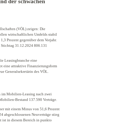
und der schwachen
llschaften (VÖL) zeigen: Die
llen wirtschaftlichen Umfelds stabil
 1,3 Prozent gegenüber dem Vorjahr.
t Stichtag 31.12.2024 806.131
 die Leasingbranche eine
bt eine attraktive Finanzierungsform
eue Generalsekretärin des VÖL.
n im Mobilien-Leasing nach zwei
Mobilien-Bestand 137.590 Verträge.
er mit einem Minus von 51,6 Prozent
024 abgeschlossenen Neuverträge stieg
 ist in diesem Bereich in punkto