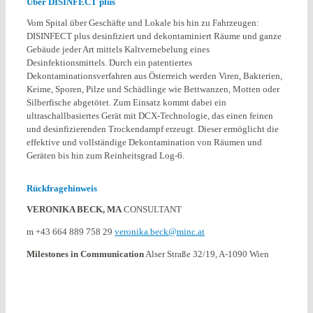
Über DISINFECT plus
Vom Spital über Geschäfte und Lokale bis hin zu Fahrzeugen:
DISINFECT plus desinfiziert und dekontaminiert Räume und ganze
Gebäude jeder Art mittels Kaltvernebelung eines
Desinfektionsmittels. Durch ein patentiertes
Dekontaminationsverfahren aus Österreich werden Viren, Bakterien,
Keime, Sporen, Pilze und Schädlinge wie Bettwanzen, Motten oder
Silberfische abgetötet. Zum Einsatz kommt dabei ein
ultraschallbasiertes Gerät mit DCX-Technologie, das einen feinen
und desinfizierenden Trockendampf erzeugt. Dieser ermöglicht die
effektive und vollständige Dekontamination von Räumen und
Geräten bis hin zum Reinheitsgrad Log-6.
Rückfragehinweis
VERONIKA BECK, MA
CONSULTANT
m +43 664 889 758 29
veronika.beck@minc.at
Milestones in Communication
Alser Straße 32/19, A-1090 Wien