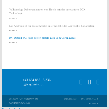
Vollständige Dekontamination von Hotels mit der innovativen DCX-
Technologie
Der Abdruck ist für Pressezwecke unter Angabe des Copyrights honorarfrei.
PA: DISINFECT plus befreit Hotels auch vom Coronavirus
+43 664 885 15 336
office@minc.at
IMPRESSUM
DATENSCHUTZ
(C) 2025. MILESTONES IN
COMMUNICATION
KONTAKT