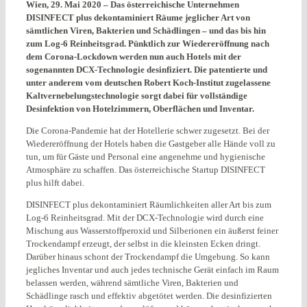
Wien, 29. Mai 2020 – Das österreichische Unternehmen
DISINFECT plus dekontaminiert Räume jeglicher Art von
sämtlichen Viren, Bakterien und Schädlingen – und das bis hin
zum Log-6 Reinheitsgrad. Pünktlich zur Wiedereröffnung nach
dem Corona-Lockdown werden nun auch Hotels mit der
sogenannten DCX-Technologie desinfiziert. Die patentierte und
unter anderem vom deutschen Robert Koch-Institut zugelassene
Kaltvernebelungstechnologie sorgt dabei für vollständige
Desinfektion von Hotelzimmern, Oberflächen und Inventar.
Die Corona-Pandemie hat der Hotellerie schwer zugesetzt. Bei der
Wiedereröffnung der Hotels haben die Gastgeber alle Hände voll zu
tun, um für Gäste und Personal eine angenehme und hygienische
Atmosphäre zu schaffen. Das österreichische Startup DISINFECT
plus hilft dabei.
DISINFECT plus dekontaminiert Räumlichkeiten aller Art bis zum
Log-6 Reinheitsgrad. Mit der DCX-Technologie wird durch eine
Mischung aus Wasserstoffperoxid und Silberionen ein äußerst feiner
Trockendampf erzeugt, der selbst in die kleinsten Ecken dringt.
Darüber hinaus schont der Trockendampf die Umgebung. So kann
jegliches Inventar und auch jedes technische Gerät einfach im Raum
belassen werden, während sämtliche Viren, Bakterien und
Schädlinge rasch und effektiv abgetötet werden. Die desinfizierten