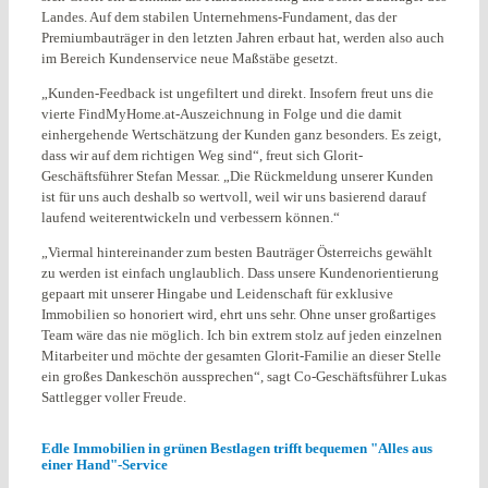
Landes. Auf dem stabilen Unternehmens-Fundament, das der
Premiumbauträger in den letzten Jahren erbaut hat, werden also auch
im Bereich Kundenservice neue Maßstäbe gesetzt.
„Kunden-Feedback ist ungefiltert und direkt. Insofern freut uns die
vierte FindMyHome.at-Auszeichnung in Folge und die damit
einhergehende Wertschätzung der Kunden ganz besonders. Es zeigt,
dass wir auf dem richtigen Weg sind“, freut sich Glorit-
Geschäftsführer Stefan Messar. „Die Rückmeldung unserer Kunden
ist für uns auch deshalb so wertvoll, weil wir uns basierend darauf
laufend weiterentwickeln und verbessern können.“
„Viermal hintereinander zum besten Bauträger Österreichs gewählt
zu werden ist einfach unglaublich. Dass unsere Kundenorientierung
gepaart mit unserer Hingabe und Leidenschaft für exklusive
Immobilien so honoriert wird, ehrt uns sehr. Ohne unser großartiges
Team wäre das nie möglich. Ich bin extrem stolz auf jeden einzelnen
Mitarbeiter und möchte der gesamten Glorit-Familie an dieser Stelle
ein großes Dankeschön aussprechen“, sagt Co-Geschäftsführer Lukas
Sattlegger voller Freude.
Edle Immobilien in grünen Bestlagen trifft bequemen "Alles aus
einer Hand"-Service