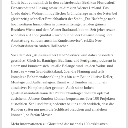
Glorit baut vornehmlich in den aufstrebenden Bezirken Floridsdorf,
Donaustadt und Liesing sowie im direkten Wiener Umland. Das
Credo dabei: Wohnen in idyllischer Grünruhelage nahe der Natur bei
gleichzeitig schneller Erreichbarkeit der Stadt. „Die Nachfrage nach
hochwertigen Immobilien in unserem Kerngebiet, den grünen
Bezirken Wiens und dem Wiener Stadtrand, boomt. Seit jeher setzen
wir dabei auf Top Qualität – nicht nur bei der Bauausführung und
Ausstattung, sondern auch im Kundenservice“, erklärt Neo-
Geschäftsführerin Andrea Höllbacher.
Vor allem der „Alles aus einer Hand“-Service wird dabei besonders
geschätzt. Glorit ist Bauträger, Baufirma und Fertighausproduzent in
einem und kümmert sich um alle Belange rund um den Wohn- und
Hausbau – vom Grundstückskauf, über die Planung und teils
komplexe Behördenabwicklung bis hin zum Bau inklusive Keller,
Montage und Außenanlagen. Damit wird Kunden nicht nur ein
attraktives Komplettpaket geboten. Auch seine hohen
Qualitätsstandards kann der Premiumbauträger dadurch optimal
absichern. „Unsere Kunden können bequem aus über 100 Projekten
auswählen. Schlüsselfertig bedeutet bei uns auch wirklich, dass die
Kunden später nur noch die Schlüssel brauchen und einziehen
können“, so Stefan Messar.
Mehr Informationen zu Glorit und die mehr als 100 exklusiven