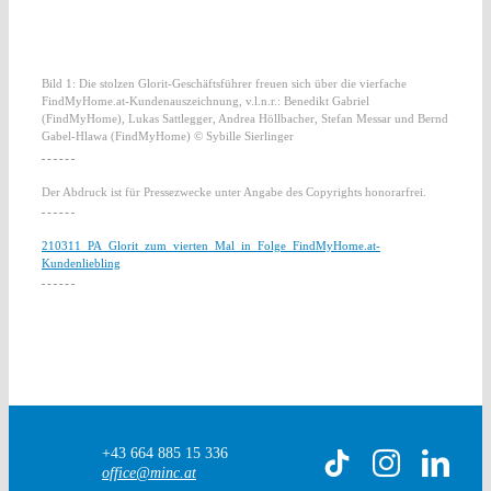
Bild 1: Die stolzen Glorit-Geschäftsführer freuen sich über die vierfache
FindMyHome.at-Kundenauszeichnung, v.l.n.r.: Benedikt Gabriel
(FindMyHome), Lukas Sattlegger, Andrea Höllbacher, Stefan Messar und Bernd
Gabel-Hlawa (FindMyHome) © Sybille Sierlinger
Der Abdruck ist für Pressezwecke unter Angabe des Copyrights honorarfrei.
210311_PA_Glorit_zum_vierten_Mal_in_Folge_FindMyHome.at-
Kundenliebling
+43 664 885 15 336
office@minc.at