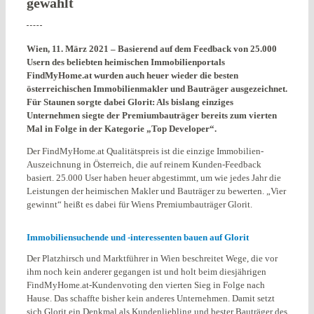
gewählt
Wien, 11. März 2021 – Basierend auf dem Feedback von 25.000
Usern des beliebten heimischen Immobilienportals
FindMyHome.at wurden auch heuer wieder die besten
österreichischen Immobilienmakler und Bauträger ausgezeichnet.
Für Staunen sorgte dabei Glorit: Als bislang einziges
Unternehmen siegte der Premiumbauträger bereits zum vierten
Mal in Folge in der Kategorie „Top Developer“.
Der FindMyHome.at Qualitätspreis ist die einzige Immobilien-
Auszeichnung in Österreich, die auf reinem Kunden-Feedback
basiert. 25.000 User haben heuer abgestimmt, um wie jedes Jahr die
Leistungen der heimischen Makler und Bauträger zu bewerten. „Vier
gewinnt“ heißt es dabei für Wiens Premiumbauträger Glorit.
Immobiliensuchende und -interessenten bauen auf Glorit
Der Platzhirsch und Marktführer in Wien beschreitet Wege, die vor
ihm noch kein anderer gegangen ist und holt beim diesjährigen
FindMyHome.at-Kundenvoting den vierten Sieg in Folge nach
Hause. Das schaffte bisher kein anderes Unternehmen. Damit setzt
sich Glorit ein Denkmal als Kundenliebling und bester Bauträger des