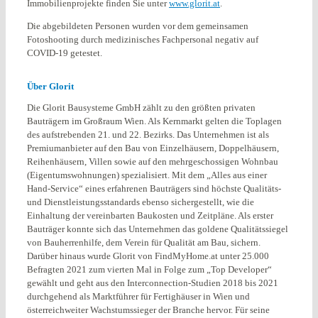
Immobilienprojekte finden Sie unter
www.glorit.at
.
Die abgebildeten Personen wurden vor dem gemeinsamen
Fotoshooting durch medizinisches Fachpersonal negativ auf
COVID-19 getestet.
Über Glorit
Die Glorit Bausysteme GmbH zählt zu den größten privaten
Bauträgern im Großraum Wien. Als Kernmarkt gelten die Toplagen
des aufstrebenden 21. und 22. Bezirks. Das Unternehmen ist als
Premiumanbieter auf den Bau von Einzelhäusern, Doppelhäusern,
Reihenhäusern, Villen sowie auf den mehrgeschossigen Wohnbau
(Eigentumswohnungen) spezialisiert. Mit dem „Alles aus einer
Hand-Service“ eines erfahrenen Bauträgers sind höchste Qualitäts-
und Dienstleistungsstandards ebenso sichergestellt, wie die
Einhaltung der vereinbarten Baukosten und Zeitpläne. Als erster
Bauträger konnte sich das Unternehmen das goldene Qualitätssiegel
von Bauherrenhilfe, dem Verein für Qualität am Bau, sichern.
Darüber hinaus wurde Glorit von FindMyHome.at unter 25.000
Befragten 2021 zum vierten Mal in Folge zum „Top Developer“
gewählt und geht aus den Interconnection-Studien 2018 bis 2021
durchgehend als Marktführer für Fertighäuser in Wien und
österreichweiter Wachstumssieger der Branche hervor. Für seine